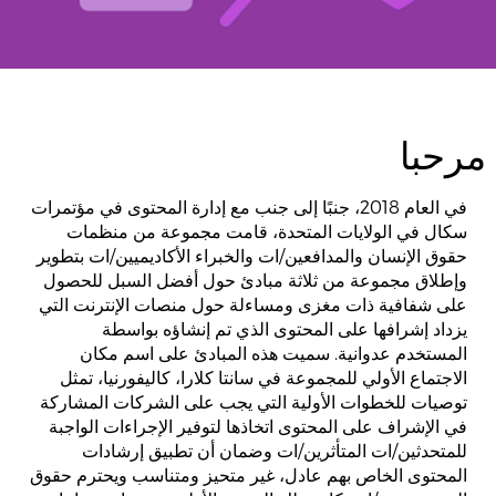
مجموعة
أدوات
المدافعين
مجموعة
أدوات
مرحبا
لشركات
التواصل
الاجتماعي
في العام 2018، جنبًا إلى جنب مع إدارة المحتوى في مؤتمرات
سكال في الولايات المتحدة، قامت مجموعة من منظمات
ملاحظة
حقوق الإنسان والمدافعين/ات والخبراء الأكاديميين/ات بتطوير
للمشرعين
وإطلاق مجموعة من ثلاثة مبادئ حول أفضل السبل للحصول
على شفافية ذات مغزى ومساءلة حول منصات الإنترنت التي
يزداد إشرافها على المحتوى الذي تم إنشاؤه بواسطة
Santa
المستخدم عدوانية. سميت هذه المبادئ على اسم مكان
Clara
الاجتماع الأولي للمجموعة في سانتا كلارا، كاليفورنيا، تمثل
Principles
1.0
توصيات للخطوات الأولية التي يجب على الشركات المشاركة
في الإشراف على المحتوى اتخاذها لتوفير الإجراءات الواجبة
Open
للمتحدثين/ات المتأثرين/ات وضمان أن تطبيق إرشادات
Letter
المحتوى الخاص بهم عادل، غير متحيز ومتناسب ويحترم حقوق
to