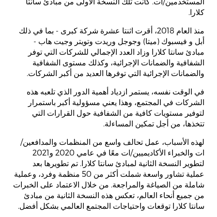
المستخدمين/ات. كانت تلك النسخة الأولى من مبادئ سانتا
Mark
كلارا.
Zuckerberg
منذ العام 2018، أقرت اثنتا عشرة شركة كبرى - بما في ذلك
أبل و فيسبوك (ميتا) وجوجل وريدت وتويتر وجيت هاب -
مبادئ سانتا كلارا وزاد العدد الإجمالي للشركات التي توفر
الشفافية والضمانات الإجرائية، وكذلك مستوى الشفافية
والضمانات الإجرائية التي توفرها العديد من أكبر الشركات.
في الوقت نفسه، يستمر ازدياد أهمية الدور الذي تلعبه هذه
الشركات في المجتمع، وهذا يعني مسؤولية أكبر باستمرار
لتوفير مستويات كافية من الشفافية حول القرارات التي
تتخذها، من أجل تمكين المساءلة.
لهذه الأسباب، عمل تحالف واسع من المنظمات والمدافعين/
ات والخبراء الأكاديميين/ات معًا في عامي 2020 و2021
لتطوير النسخة الثانية لمبادئ سانتا كلارا. تم تطويرها بعد
عملية تشاور واسعة شملت أكثر من 50 منظمة وفرد، وعملية
شاملة من الصياغة والمراجعة. من خلال الاعتماد على الخبرات
من جميع أنحاء العالم، تعكس هذه النسخة الثانية من مبادئ
سانتا كلارا توقعات واحتياجات المجتمع العالمي بشكل أفضل.