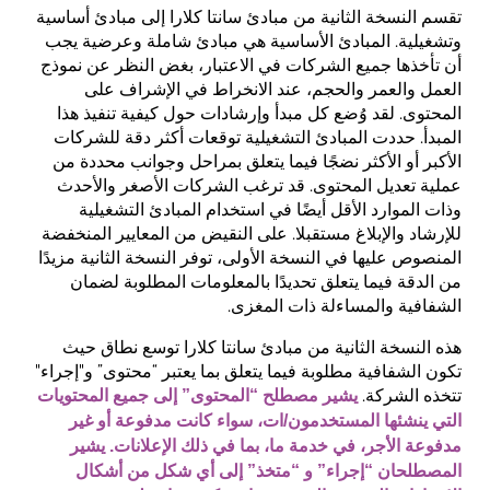
تقسم النسخة الثانية من مبادئ سانتا كلارا إلى مبادئ أساسية
وتشغيلية. المبادئ الأساسية هي مبادئ شاملة وعرضية يجب
أن تأخذها جميع الشركات في الاعتبار، بغض النظر عن نموذج
العمل والعمر والحجم، عند الانخراط في الإشراف على
المحتوى. لقد وُضع كل مبدأ وإرشادات حول كيفية تنفيذ هذا
المبدأ. حددت المبادئ التشغيلية توقعات أكثر دقة للشركات
الأكبر أو الأكثر نضجًا فيما يتعلق بمراحل وجوانب محددة من
عملية تعديل المحتوى. قد ترغب الشركات الأصغر والأحدث
وذات الموارد الأقل أيضًا في استخدام المبادئ التشغيلية
للإرشاد والإبلاغ مستقبلا. على النقيض من المعايير المنخفضة
المنصوص عليها في النسخة الأولى، توفر النسخة الثانية مزيدًا
من الدقة فيما يتعلق تحديدًا بالمعلومات المطلوبة لضمان
الشفافية والمساءلة ذات المغزى.
هذه النسخة الثانية من مبادئ سانتا كلارا توسع نطاق حيث
تكون الشفافية مطلوبة فيما يتعلق بما يعتبر “محتوى” و"إجراء"
تتخذه الشركة.
يشير مصطلح “المحتوى” إلى جميع المحتويات
التي ينشئها المستخدمون/ات، سواء كانت مدفوعة أو غير
مدفوعة الأجر، في خدمة ما، بما في ذلك الإعلانات. يشير
المصطلحان “إجراء” و “متخذ” إلى أي شكل من أشكال