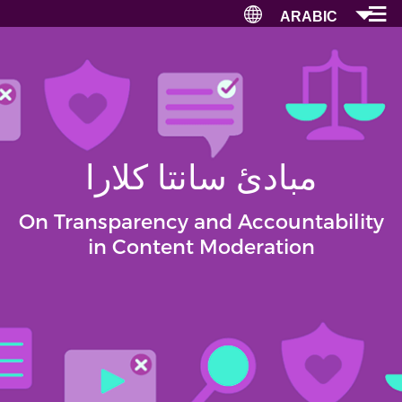
≡
×
ARABIC
مبادئ
سانتا
كلارا
Santa
Clara
Principles
مبادئ سانتا كلارا
2.0
Open
Consultation
On Transparency and Accountability
Report
in Content Moderation
تاريخ
مبادئ
سانتا
كلارا
Implementation
Guides: