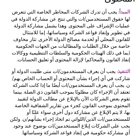
: يجب أن تدرك الشركات المخاطر الخاصة التي تتعرض
المبدأ
لها حقوق المستخدمين/ات والتي تنتج عن مشاركة الدولة في
عمليات الإشراف على المحتوى. وهذا يشمل مشاركة الدولة
في تطوير وإنفاذ قواعد الشركة وسياساتها، إما للامتثال
للقانون المحلي أو لخدمة مصالح الدولة الأخرى. تثار مخاوف
خاصة من خلال الطلبات والمطالبات من الجهات الحكومية
(بما في ذلك الهيئات الحكومية والسلطات التنظيمية ووكالات
إنفاذ القانون والمحاكم) لإزالة المحتوى أو تعليق الحسابات.
: يجب أن يعرف المستخدمون/ات متى طلبت الدولة أو
التنفيذ
شاركت في أي إجراء بشأن المحتوى أو الحساب الخاص بهم/
ن. يجب أن يعرف المستخدمون/ات أيضًا ما إذا كانت الشركة
تعتقد أن الإجراء كان مطلوبًا بموجب القانون ذي الصلة. بينما
تقوم بعض الشركات الآن بالإبلاغ عن مطالب الدولة لتقييد
المحتوى بموجب القانون كجزء من تقارير الشفافية الخاصة
بها، لا يتم الإبلاغ عن مشاركة دول أخرى سواء علنًا أو
للمستخدمين/ات الذين/اللواتي تم اتخاذ إجراء بشأنهم/ن. ولكن
يجب على الشركات إبلاغ المستخدمين/ات بوضوح عند وجود
أي مشاركة حكومية في إنفاذ قواعد الشركة وسياساتها.