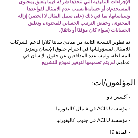
الإجراءات التنفيذية التي تتخذها شركة فيما يتعلق بمحتوى
المستخدم/ة أو حسابه/ا بسبب عدم الامتثال لقواعدها
وسياساتها، بما في ذلك (على سبيل المثال لا الحصر) إزالة
المحتوى، وخفض الترتيب الحسابي للمحتوى، وتعليق
الحسابات (سواء كان مؤقتًا أو دائمًا).
تم تطوير النسخة الثانية من مبادئ سانتا كلارا لدعم الشركات
للامتثال لمسؤولياتها في احترام حقوق الإنسان وتعزيز
المساءلة، ولمساعدة المدافعين عن حقوق الإنسان في
عملهم.
.
لم يتم تصميمها لتوفير نموذج للتشريع
المؤلفون/ات:
• أكسس ناو
• مؤسسة ACLU في شمال كاليفورنيا
• مؤسسة ACLU في جنوب كاليفورنيا
• المادة 19